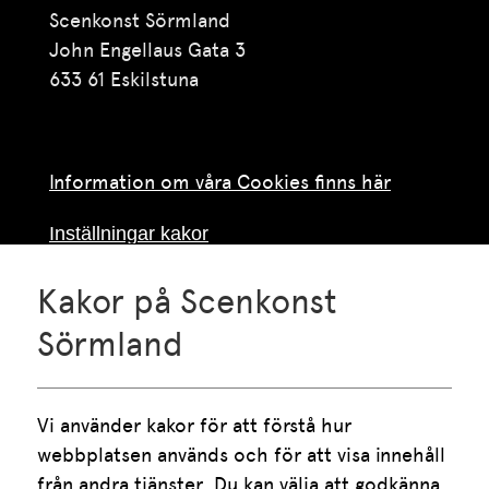
Scenkonst Sörmland
John Engellaus Gata 3
633 61 Eskilstuna
Information om våra Cookies finns här
Inställningar kakor
Kakor på Scenkonst
Telefon
016-10 55 75
Sörmland
Vardagar klockan 09.00-15.00
Lunch mellan klockan 12.00 och 13.00
Vi använder kakor för att förstå hur 
E-post
webbplatsen används och för att visa innehåll 
info.scenkonstsormland@regionsormland.se
från andra tjänster. Du kan välja att godkänna 