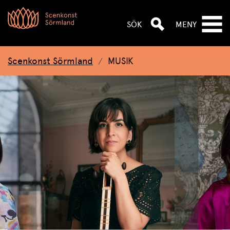
Hoppa till huvudnavigeringen
Hoppa till huvudinnehållet
Hoppa till sök
SÖK
MENY
Scenkonst Sörmland
MUSIK