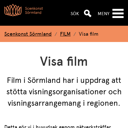
Hoppa till huvudnavigeringen
Hoppa till huvudinnehållet
Hoppa till sök
SÖK
MENY
Scenkonst Sörmland
FILM
Visa film
Visa film
Film i Sörmland har i uppdrag att
stötta visningsorganisationer och
visningsarrangemang i regionen.
Detta gör vi i huvudsak genom nätverksträffar,