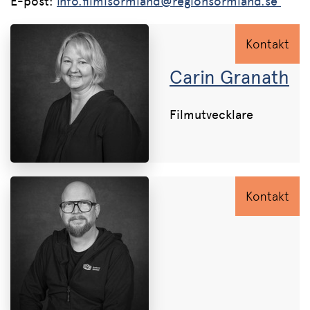
E-post:
info.filmisormland@regionsormland.se
Kontakt
Carin Granath
Filmutvecklare
Kontakt