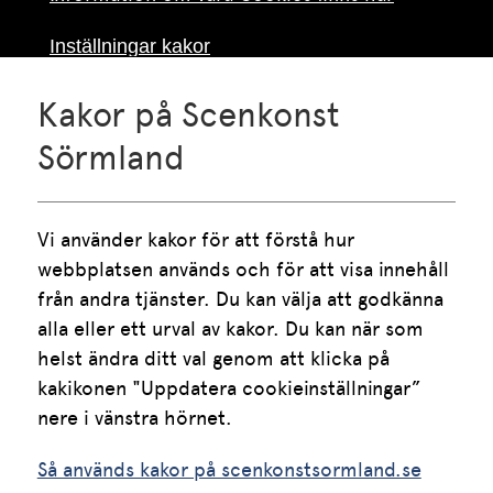
Inställningar kakor
Kakor på Scenkonst
Telefon
016-10 55 75
Sörmland
Vardagar klockan 09.00-15.00
Lunch mellan klockan 12.00 och 13.00
Vi använder kakor för att förstå hur 
E-post
webbplatsen används och för att visa innehåll 
info.scenkonstsormland@regionsormland.se
från andra tjänster. Du kan välja att godkänna 
alla eller ett urval av kakor. Du kan när som 
helst ändra ditt val genom att klicka på 
Följ oss på sociala medier:
kakikonen "Uppdatera cookieinställningar” 
Så används kakor på scenkonstsormland.se