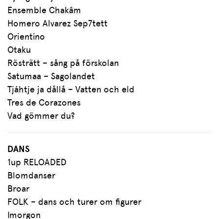
Ensemble Chakâm
Homero Alvarez Sep7tett
Orientino
Otaku
Rösträtt – sång på förskolan
Satumaa – Sagolandet
Tjáhtje ja dållå – Vatten och eld
Tres de Corazones
Vad gömmer du?
DANS
1up RELOADED
Blomdanser
Broar
FOLK – dans och turer om figurer
Imorgon