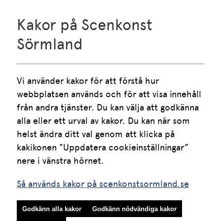
Kakor på Scenkonst
Telefon
016-10 55 75
Sörmland
Vardagar klockan 09.00-15.00
Lunch mellan klockan 12.00 och 13.00
Vi använder kakor för att förstå hur 
E-post
webbplatsen används och för att visa innehåll 
info.scenkonstsormland@regionsormland.se
från andra tjänster. Du kan välja att godkänna 
alla eller ett urval av kakor. Du kan när som 
helst ändra ditt val genom att klicka på 
Följ oss på sociala medier:
kakikonen "Uppdatera cookieinställningar” 
Så används kakor på scenkonstsormland.se
Godkänn alla kakor
Godkänn nödvändiga kakor