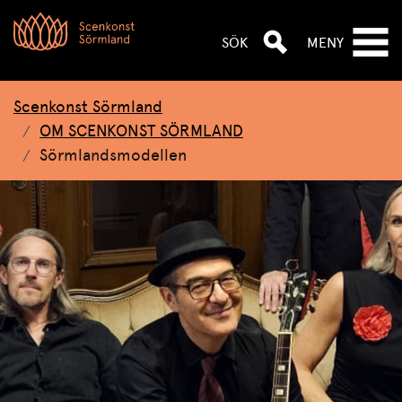
Hoppa till huvudnavigeringen
Hoppa till huvudinnehållet
Hoppa till sök
SÖK
MENY
Scenkonst Sörmland
OM SCENKONST SÖRMLAND
Sörmlandsmodellen