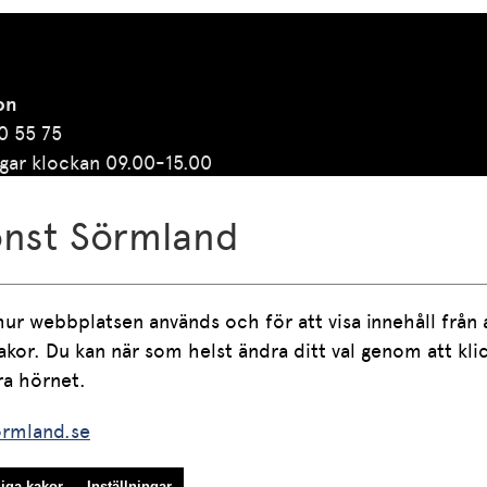
on
0 55 75
gar klockan 09.00-15.00
 mellan klockan 12.00
3.00
onst Sörmland
t
scenkonstsormland@regionsormland.se
hur webbplatsen används och för att visa innehåll från an
 kakor. Du kan när som helst ändra ditt val genom att kl
ormland.se
iga kakor
Inställningar