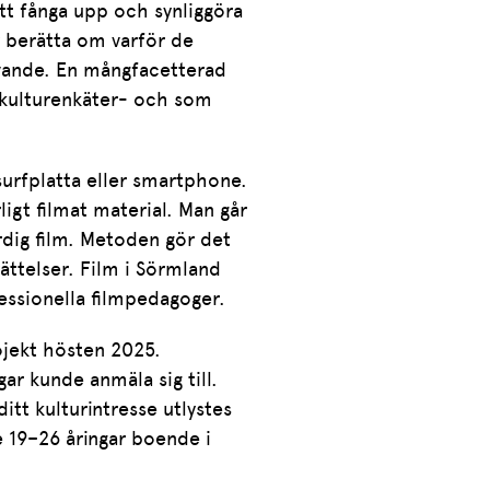
tt fånga upp och synliggöra
r berätta om varför de
tövande. En mångfacetterad
gkulturenkäter- och som
surfplatta eller smartphone.
igt filmat material. Man går
ärdig film. Metoden gör det
rättelser. Film i Sörmland
ssionella filmpedagoger.
ojekt hösten 2025.
ar kunde anmäla sig till.
tt kulturintresse utlystes
 19–26 åringar boende i