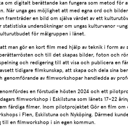
öka om digitalt berättande kan fungera som metod för a
en. När unga ges möjlighet att med egna ord och bilde
den framträder en bild om själva värdet av ett kulturu
 statistiska undersökningar om ungas kulturvanor -un
 kulturutbudet för målgruppen i länet.
 att man gör en kort film med hjälp av teknik i form av 
erättarrösten och till det skapas bilder, foton och rörl
spelning och redigering till att visa och publicera en f
oavsett tidigare filmkunskap, att skapa och dela sina be
ch genomförande av filmworkshopar handledda av profe
enomfördes en förstudie hösten 2024 och ett pilotpr
dagars filmworkshop i Eskilstuna som länets 17–22 åring
m färdiga filmer. Inom pilotprojektet Gör en film om di
orkshops i Flen, Eskilstuna och Nyköping. Därmed kunde
till en filmworkshop i sin egen kommun.