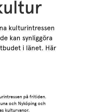
ultur
na kulturintressen
nde kan synliggöra
tbudet i länet. Här
rintressen på fritiden.
tuna och Nyköping och
gas kulturvanor.