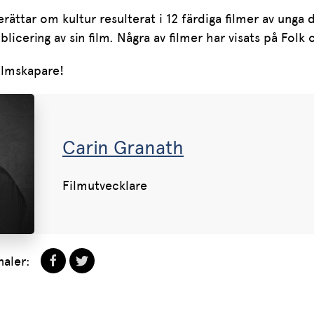
rättar om kultur resulterat i 12 färdiga filmer av unga d
licering av sin film. Några av filmer har visats på Fol
 filmskapare!
Carin Granath
Filmutvecklare
naler: