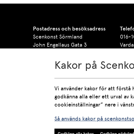
Postadress och besöksadress
Telef
Scenkonst Sörmland
016-1
John Engellaus Gata 3
Varda
633 61 Eskilstuna
Lunch
och 1
Kakor på Scenk
E-pos
Information om våra Cookies
info.
Vi använder kakor för att förstå 
finns här
godkänna alla eller ett urval av
Inställningar kakor
Så används kakor på scenkonsts
Godkänn alla kakor
Godkänn nödvänd