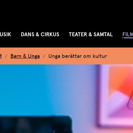
Hoppa till huvudnavigeringen
Hoppa till huvudinnehållet
Hoppa till sök
USIK
DANS & CIRKUS
TEATER & SAMTAL
FIL
M
Barn & Unga
Unga berättar om kultur