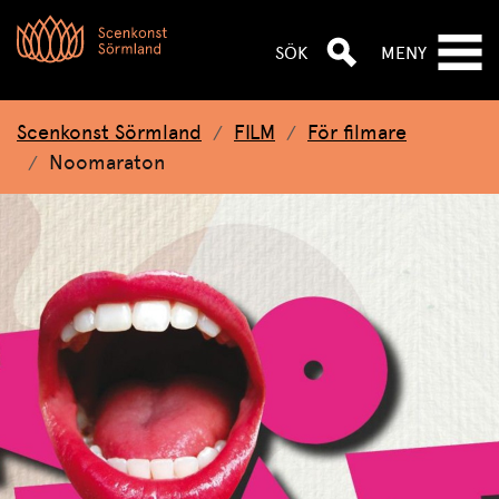
Hoppa till huvudnavigeringen
Hoppa till huvudinnehållet
Hoppa till sök
SÖK
MENY
Scenkonst Sörmland
FILM
För filmare
Noomaraton