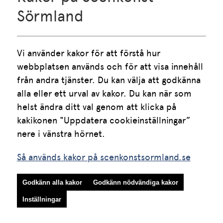
016-10 55 75
Sörmland
Vardagar klockan 09.00-15.00
Lunch mellan klockan 12.00 och 13.00
Vi använder kakor för att förstå hur 
E-post
webbplatsen används och för att visa innehåll 
info.scenkonstsormland@regionsormland.se
från andra tjänster. Du kan välja att godkänna 
alla eller ett urval av kakor. Du kan när som 
helst ändra ditt val genom att klicka på 
Följ oss på sociala medier:
kakikonen "Uppdatera cookieinställningar” 
Så används kakor på scenkonstsormland.se
Godkänn alla kakor
Godkänn nödvändiga kakor
Inställningar